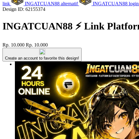
link
INGATCUAN88 alternatif
INGATCUAN88 login t
Design ID: 62155374
INGATCUAN88 ⚡️ Link Platform
Rp. 10.000
Rp. 10.000
Create an account to favorite this design!