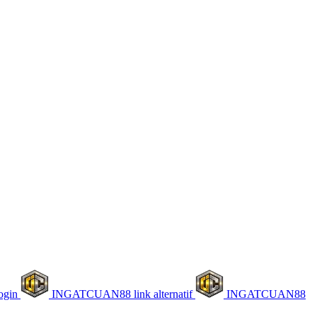
ogin
INGATCUAN88 link alternatif
INGATCUAN88