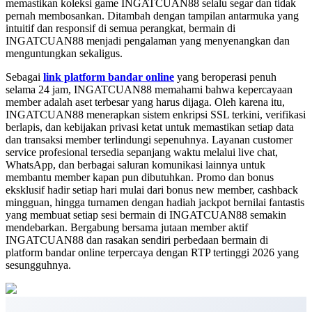
memastikan koleksi game INGATCUAN88 selalu segar dan tidak
pernah membosankan. Ditambah dengan tampilan antarmuka yang
intuitif dan responsif di semua perangkat, bermain di
INGATCUAN88 menjadi pengalaman yang menyenangkan dan
menguntungkan sekaligus.
Sebagai
link platform bandar online
yang beroperasi penuh
selama 24 jam, INGATCUAN88 memahami bahwa kepercayaan
member adalah aset terbesar yang harus dijaga. Oleh karena itu,
INGATCUAN88 menerapkan sistem enkripsi SSL terkini, verifikasi
berlapis, dan kebijakan privasi ketat untuk memastikan setiap data
dan transaksi member terlindungi sepenuhnya. Layanan customer
service profesional tersedia sepanjang waktu melalui live chat,
WhatsApp, dan berbagai saluran komunikasi lainnya untuk
membantu member kapan pun dibutuhkan. Promo dan bonus
eksklusif hadir setiap hari mulai dari bonus new member, cashback
mingguan, hingga turnamen dengan hadiah jackpot bernilai fantastis
yang membuat setiap sesi bermain di INGATCUAN88 semakin
mendebarkan. Bergabung bersama jutaan member aktif
INGATCUAN88 dan rasakan sendiri perbedaan bermain di
platform bandar online terpercaya dengan RTP tertinggi 2026 yang
sesungguhnya.