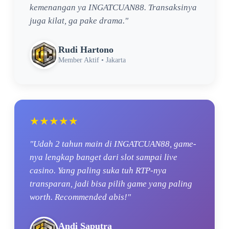
kemenangan ya INGATCUAN88. Transaksinya
juga kilat, ga pake drama."
Rudi Hartono
Member Aktif • Jakarta
★★★★★
"Udah 2 tahun main di INGATCUAN88, game-
nya lengkap banget dari slot sampai live
casino. Yang paling suka tuh RTP-nya
transparan, jadi bisa pilih game yang paling
worth. Recommended abis!"
Andi Saputra