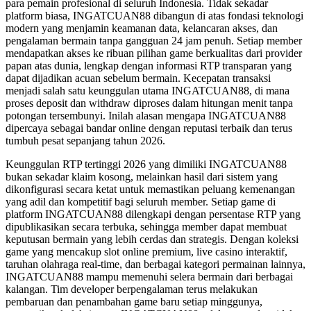
para pemain profesional di seluruh Indonesia. Tidak sekadar
platform biasa, INGATCUAN88 dibangun di atas fondasi teknologi
modern yang menjamin keamanan data, kelancaran akses, dan
pengalaman bermain tanpa gangguan 24 jam penuh. Setiap member
mendapatkan akses ke ribuan pilihan game berkualitas dari provider
papan atas dunia, lengkap dengan informasi RTP transparan yang
dapat dijadikan acuan sebelum bermain. Kecepatan transaksi
menjadi salah satu keunggulan utama INGATCUAN88, di mana
proses deposit dan withdraw diproses dalam hitungan menit tanpa
potongan tersembunyi. Inilah alasan mengapa INGATCUAN88
dipercaya sebagai bandar online dengan reputasi terbaik dan terus
tumbuh pesat sepanjang tahun 2026.
Keunggulan RTP tertinggi 2026 yang dimiliki INGATCUAN88
bukan sekadar klaim kosong, melainkan hasil dari sistem yang
dikonfigurasi secara ketat untuk memastikan peluang kemenangan
yang adil dan kompetitif bagi seluruh member. Setiap game di
platform INGATCUAN88 dilengkapi dengan persentase RTP yang
dipublikasikan secara terbuka, sehingga member dapat membuat
keputusan bermain yang lebih cerdas dan strategis. Dengan koleksi
game yang mencakup slot online premium, live casino interaktif,
taruhan olahraga real-time, dan berbagai kategori permainan lainnya,
INGATCUAN88 mampu memenuhi selera bermain dari berbagai
kalangan. Tim developer berpengalaman terus melakukan
pembaruan dan penambahan game baru setiap minggunya,