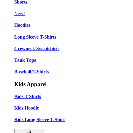
Shorts
New!
Hoodies
Long Sleeve T-Shirts
Crewneck Sweatshirts
Tank Tops
Baseball T-Shirts
Kids Apparel
Kids T-Shirts
Kids Hoodie
Kids Long Sleeve T-Shirt