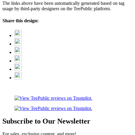
The links above have been automatically generated based on tag
usage by third-party designers on the TeePublic platform.
Share this design:
Subscribe to Our Newsletter
For sales, exclusive content, and more!