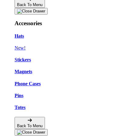
Back To Menu
Accessories
Hats
New!
Stickers
Magnets
Phone Cases
Pins
Totes
Back To Menu