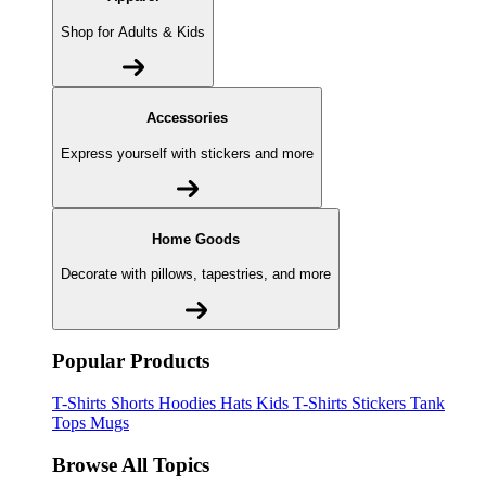
Shop for Adults & Kids
Accessories
Express yourself with stickers and more
Home Goods
Decorate with pillows, tapestries, and more
Popular Products
T-Shirts
Shorts
Hoodies
Hats
Kids T-Shirts
Stickers
Tank
Tops
Mugs
Browse All Topics