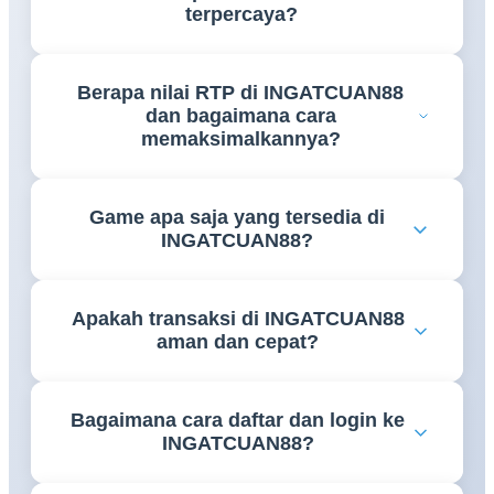
terpercaya?
INGATCUAN88 adalah link platform bandar online
Berapa nilai RTP di INGATCUAN88
terpercaya yang menghadirkan koleksi game
dan bagaimana cara
lengkap, RTP tertinggi 2026, dan proses transaksi
memaksimalkannya?
cepat. Platform ini dirancang untuk memberikan
pengalaman bermain terbaik dengan keamanan dan
INGATCUAN88 menawarkan RTP tertinggi 2026
kenyamanan penuh bagi seluruh member yang
Game apa saja yang tersedia di
di antara platform bandar online yang ada. Untuk
bergabung.
INGATCUAN88?
memaksimalkan RTP, member disarankan memilih
game dengan persentase tinggi, bermain di jam
INGATCUAN88 menyediakan koleksi game
strategis, dan memanfaatkan bonus serta promo
Apakah transaksi di INGATCUAN88
lengkap meliputi slot online dari provider ternama
eksklusif INGATCUAN88 yang tersedia setiap hari.
aman dan cepat?
dunia, live casino dengan dealer profesional, taruhan
olahraga real-time, poker online, tembak ikan, dan
Ya, seluruh transaksi di INGATCUAN88 dijamin
puluhan kategori game interaktif lainnya. Semua
Bagaimana cara daftar dan login ke
aman menggunakan enkripsi SSL terkini. Proses
game tersedia 24 jam nonstop tanpa gangguan.
INGATCUAN88?
deposit dan withdraw diselesaikan dalam hitungan
menit melalui transfer bank, e-wallet, dan QRIS.