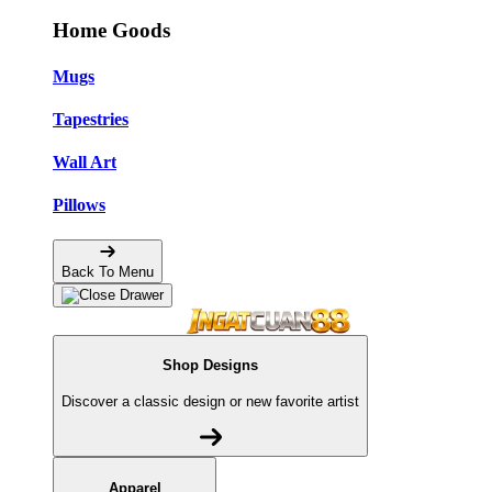
Home Goods
Mugs
Tapestries
Wall Art
Pillows
Back To Menu
Shop Designs
Discover a classic design or new favorite artist
Apparel