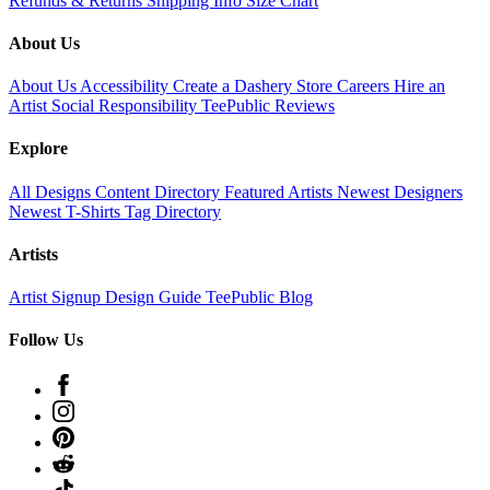
Refunds & Returns
Shipping Info
Size Chart
About Us
About Us
Accessibility
Create a Dashery Store
Careers
Hire an
Artist
Social Responsibility
TeePublic Reviews
Explore
All Designs
Content Directory
Featured Artists
Newest Designers
Newest T-Shirts
Tag Directory
Artists
Artist Signup
Design Guide
TeePublic Blog
Follow Us