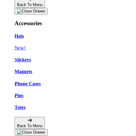
Back To Menu
Accessories
Hats
New!
Stickers
Magnets
Phone Cases
Pins
Totes
Back To Menu