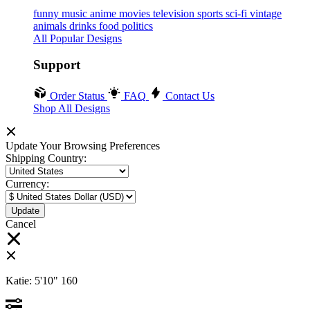
funny
music
anime
movies
television
sports
sci-fi
vintage
animals
drinks
food
politics
All Popular Designs
Support
Order Status
FAQ
Contact Us
Shop All Designs
Update Your Browsing Preferences
Shipping Country:
Currency:
Cancel
Katie:
5'10"
160