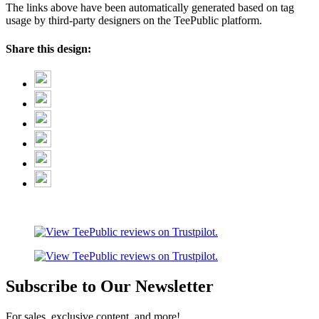
The links above have been automatically generated based on tag
usage by third-party designers on the TeePublic platform.
Share this design:
Subscribe to Our Newsletter
For sales, exclusive content, and more!