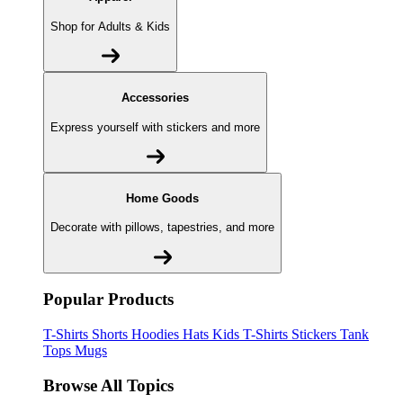
Shop for Adults & Kids
Accessories
Express yourself with stickers and more
Home Goods
Decorate with pillows, tapestries, and more
Popular Products
T-Shirts
Shorts
Hoodies
Hats
Kids T-Shirts
Stickers
Tank
Tops
Mugs
Browse All Topics