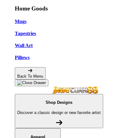
Home Goods
Mugs
Tapestries
Wall Art
Pillows
Back To Menu
Shop Designs
Discover a classic design or new favorite artist
Apparel