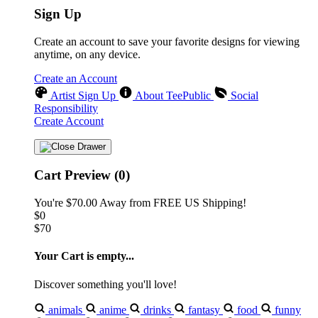
Sign Up
Create an account to save your favorite designs for viewing
anytime, on any device.
Create an Account
Artist Sign Up
About TeePublic
Social
Responsibility
Create Account
Cart Preview (0)
You're
$70.00
Away from
FREE US Shipping!
$0
$70
Your Cart is empty...
Discover something you'll love!
animals
anime
drinks
fantasy
food
funny