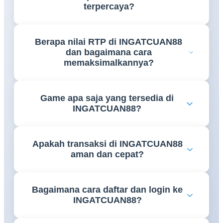
terpercaya?
INGATCUAN88 adalah link platform bandar online
Berapa nilai RTP di INGATCUAN88
terpercaya yang menghadirkan koleksi game
dan bagaimana cara
lengkap, RTP tertinggi 2026, dan proses transaksi
memaksimalkannya?
cepat. Platform ini dirancang untuk memberikan
pengalaman bermain terbaik dengan keamanan dan
INGATCUAN88 menawarkan RTP tertinggi 2026
kenyamanan penuh bagi seluruh member yang
Game apa saja yang tersedia di
di antara platform bandar online yang ada. Untuk
bergabung.
INGATCUAN88?
memaksimalkan RTP, member disarankan memilih
game dengan persentase tinggi, bermain di jam
INGATCUAN88 menyediakan koleksi game
strategis, dan memanfaatkan bonus serta promo
Apakah transaksi di INGATCUAN88
lengkap meliputi slot online dari provider ternama
eksklusif INGATCUAN88 yang tersedia setiap hari.
aman dan cepat?
dunia, live casino dengan dealer profesional, taruhan
olahraga real-time, poker online, tembak ikan, dan
Ya, seluruh transaksi di INGATCUAN88 dijamin
puluhan kategori game interaktif lainnya. Semua
Bagaimana cara daftar dan login ke
aman menggunakan enkripsi SSL terkini. Proses
game tersedia 24 jam nonstop tanpa gangguan.
INGATCUAN88?
deposit dan withdraw diselesaikan dalam hitungan
menit melalui transfer bank, e-wallet, dan QRIS.