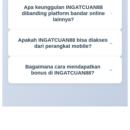
Daftar di INGATCUAN88 sangat mudah — klik
Customer service profesional siap membantu 24 jam
Apa keunggulan INGATCUAN88
tombol Daftar, isi data diri, dan akun langsung aktif
penuh tanpa hari libur.
dibanding platform bandar online
dalam menit. Untuk login gunakan username dan
lainnya?
password terdaftar. Jika akses terganggu,
INGATCUAN88 menyediakan link alternatif aktif
INGATCUAN88 unggul karena RTP tertinggi 2026
24 jam anti blokir yang selalu bisa diakses.
Apakah INGATCUAN88 bisa diakses
yang transparan, koleksi game paling lengkap,
dari perangkat mobile?
bonus harian menggiurkan, transaksi kilat, dan
customer service 24 jam profesional. Ditambah
Tentu. INGATCUAN88 sepenuhnya kompatibel
sistem keamanan berlapis untuk perlindungan penuh
Bagaimana cara mendapatkan
dengan smartphone Android dan iOS. Tampilan
data dan saldo seluruh member.
bonus di INGATCUAN88?
platform responsif dan ringan, memastikan
pengalaman bermain yang lancar dan mulus baik
INGATCUAN88 menyediakan bonus new member,
melalui browser mobile maupun aplikasi resmi
bonus deposit harian, cashback mingguan, dan
INGATCUAN88.
turnamen jackpot berhadiah besar. Daftar dan
lakukan deposit pertama, bonus langsung
dikreditkan. Pantau halaman promosi
INGATCUAN88 untuk penawaran eksklusif yang