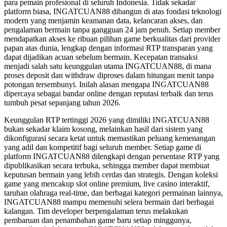
para pemain profesional di seluruh Indonesia. Tidak sekadar
platform biasa, INGATCUAN88 dibangun di atas fondasi teknologi
modern yang menjamin keamanan data, kelancaran akses, dan
pengalaman bermain tanpa gangguan 24 jam penuh. Setiap member
mendapatkan akses ke ribuan pilihan game berkualitas dari provider
papan atas dunia, lengkap dengan informasi RTP transparan yang
dapat dijadikan acuan sebelum bermain. Kecepatan transaksi
menjadi salah satu keunggulan utama INGATCUAN88, di mana
proses deposit dan withdraw diproses dalam hitungan menit tanpa
potongan tersembunyi. Inilah alasan mengapa INGATCUAN88
dipercaya sebagai bandar online dengan reputasi terbaik dan terus
tumbuh pesat sepanjang tahun 2026.
Keunggulan RTP tertinggi 2026 yang dimiliki INGATCUAN88
bukan sekadar klaim kosong, melainkan hasil dari sistem yang
dikonfigurasi secara ketat untuk memastikan peluang kemenangan
yang adil dan kompetitif bagi seluruh member. Setiap game di
platform INGATCUAN88 dilengkapi dengan persentase RTP yang
dipublikasikan secara terbuka, sehingga member dapat membuat
keputusan bermain yang lebih cerdas dan strategis. Dengan koleksi
game yang mencakup slot online premium, live casino interaktif,
taruhan olahraga real-time, dan berbagai kategori permainan lainnya,
INGATCUAN88 mampu memenuhi selera bermain dari berbagai
kalangan. Tim developer berpengalaman terus melakukan
pembaruan dan penambahan game baru setiap minggunya,