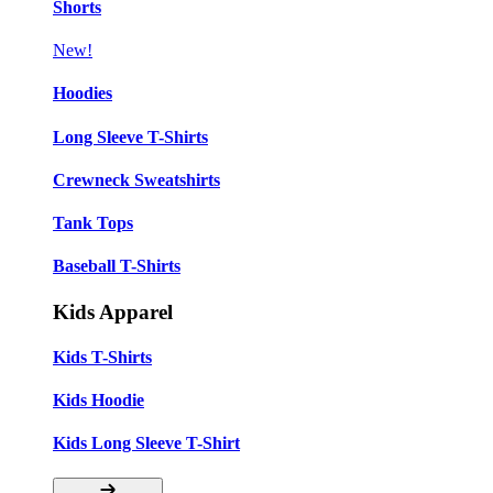
Shorts
New!
Hoodies
Long Sleeve T-Shirts
Crewneck Sweatshirts
Tank Tops
Baseball T-Shirts
Kids Apparel
Kids T-Shirts
Kids Hoodie
Kids Long Sleeve T-Shirt