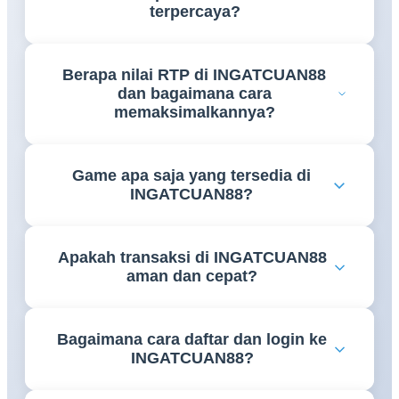
terpercaya?
INGATCUAN88 adalah link platform bandar online
Berapa nilai RTP di INGATCUAN88
terpercaya yang menghadirkan koleksi game
dan bagaimana cara
lengkap, RTP tertinggi 2026, dan proses transaksi
memaksimalkannya?
cepat. Platform ini dirancang untuk memberikan
pengalaman bermain terbaik dengan keamanan dan
INGATCUAN88 menawarkan RTP tertinggi 2026
kenyamanan penuh bagi seluruh member yang
Game apa saja yang tersedia di
di antara platform bandar online yang ada. Untuk
bergabung.
INGATCUAN88?
memaksimalkan RTP, member disarankan memilih
game dengan persentase tinggi, bermain di jam
INGATCUAN88 menyediakan koleksi game
strategis, dan memanfaatkan bonus serta promo
Apakah transaksi di INGATCUAN88
lengkap meliputi slot online dari provider ternama
eksklusif INGATCUAN88 yang tersedia setiap hari.
aman dan cepat?
dunia, live casino dengan dealer profesional, taruhan
olahraga real-time, poker online, tembak ikan, dan
Ya, seluruh transaksi di INGATCUAN88 dijamin
puluhan kategori game interaktif lainnya. Semua
Bagaimana cara daftar dan login ke
aman menggunakan enkripsi SSL terkini. Proses
game tersedia 24 jam nonstop tanpa gangguan.
INGATCUAN88?
deposit dan withdraw diselesaikan dalam hitungan
menit melalui transfer bank, e-wallet, dan QRIS.