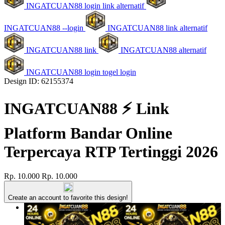
INGATCUAN88 login link alternatif
INGATCUAN88 --login
INGATCUAN88 link alternatif
INGATCUAN88 link
INGATCUAN88 alternatif
INGATCUAN88 login togel login
Design ID: 62155374
INGATCUAN88 ⚡️ Link
Platform Bandar Online
Terpercaya RTP Tertinggi 2026
Rp. 10.000
Rp. 10.000
Create an account to favorite this design!