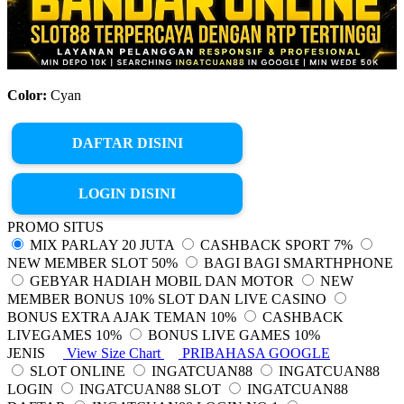
Color:
Cyan
DAFTAR DISINI
LOGIN DISINI
PROMO SITUS
MIX PARLAY 20 JUTA
CASHBACK SPORT 7%
NEW MEMBER SLOT 50%
BAGI BAGI SMARTHPHONE
GEBYAR HADIAH MOBIL DAN MOTOR
NEW
MEMBER BONUS 10% SLOT DAN LIVE CASINO
BONUS EXTRA AJAK TEMAN 10%
CASHBACK
LIVEGAMES 10%
BONUS LIVE GAMES 10%
JENIS
View Size Chart
PRIBAHASA GOOGLE
SLOT ONLINE
INGATCUAN88
INGATCUAN88
LOGIN
INGATCUAN88 SLOT
INGATCUAN88