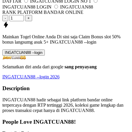
DAFTAR
INGATCUAN88 LOGIN NO 1
INGATCUAN88 LOGIN
INGATCUAN88
RANK PLATFORM BANDAR ONLINE
-
+
Mainkan Togel Online Anda Di sini saja
Claim Bonus slot 50%
bonus langsumg asuk
5+ INGATCUAN88 --login
INGATCUAN88 --login
Selamatkan diri anda dari google
sang penyayang
INGATCUAN88 --login 2026
Description
INGATCUAN88 hadir sebagai link platform bandar online
terpercaya dengan RTP tertinggi 2026, koleksi game lengkap dan
proses transaksi cepat hanya di INGATCUAN88.
People Love INGATCUAN88!