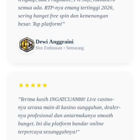
semua ada. RTP-nya emang tertinggi 2026,
sering banget free spin dan kemenangan
besar. Top platform!"
Dewi Anggraini
Slot Enthusiast • Semarang
★★★★★
"Terima kasih INGATCUAN88! Live casino-
nya serasa main di kasino sungguhan, dealer-
nya profesional dan antarmukanya smooth
banget. Ini dia platform bandar online
terpercaya sesungguhnya!"