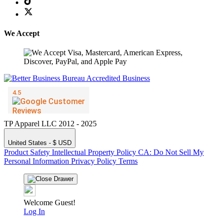
We Accept
TP Apparel LLC 2012 - 2025
United States - $ USD
Product Safety
Intellectual Property Policy
CA: Do Not Sell My
Personal Information
Privacy Policy
Terms
Welcome Guest!
Log In