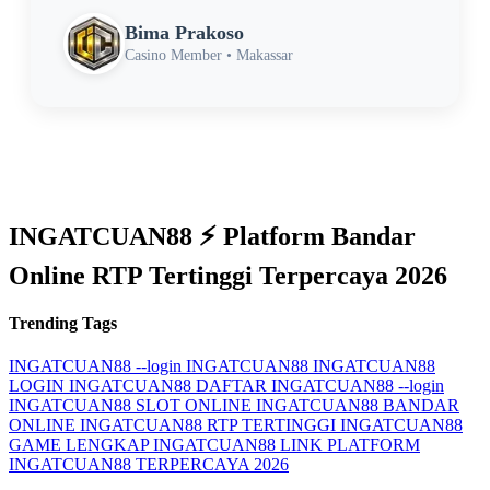
Bima Prakoso
Casino Member • Makassar
INGATCUAN88 ⚡️ Platform Bandar
Online RTP Tertinggi Terpercaya 2026
Trending Tags
INGATCUAN88 --login
INGATCUAN88
INGATCUAN88
LOGIN
INGATCUAN88 DAFTAR
INGATCUAN88 --login
INGATCUAN88 SLOT ONLINE
INGATCUAN88 BANDAR
ONLINE
INGATCUAN88 RTP TERTINGGI
INGATCUAN88
GAME LENGKAP
INGATCUAN88 LINK PLATFORM
INGATCUAN88 TERPERCAYA 2026