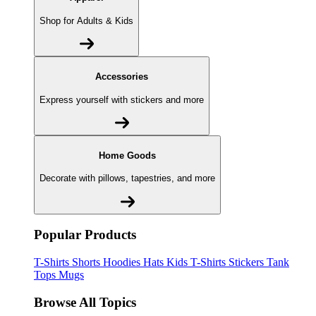
Shop for Adults & Kids
Accessories
Express yourself with stickers and more
Home Goods
Decorate with pillows, tapestries, and more
Popular Products
T-Shirts
Shorts
Hoodies
Hats
Kids T-Shirts
Stickers
Tank
Tops
Mugs
Browse All Topics