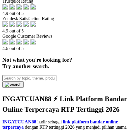
Trustpilot Rating
4.9 out of 5
Zendesk Satisfaction Rating
4.9 out of 5
Google Customer Reviews
4.6 out of 5
Not what you're looking for?
Try another search.
INGATCUAN88 ⚡️ Link Platform Bandar
Online Terpercaya RTP Tertinggi 2026
INGATCUAN88
hadir sebagai
link platform bandar online
terpercaya
dengan RTP tertinggi 2026 yang menjadi pilihan utama