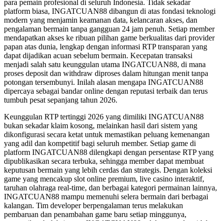
para pemain profesional di seluruh Indonesia. Tidak sekadar
platform biasa, INGATCUAN88 dibangun di atas fondasi teknologi
modern yang menjamin keamanan data, kelancaran akses, dan
pengalaman bermain tanpa gangguan 24 jam penuh. Setiap member
mendapatkan akses ke ribuan pilihan game berkualitas dari provider
papan atas dunia, lengkap dengan informasi RTP transparan yang
dapat dijadikan acuan sebelum bermain. Kecepatan transaksi
menjadi salah satu keunggulan utama INGATCUAN88, di mana
proses deposit dan withdraw diproses dalam hitungan menit tanpa
potongan tersembunyi. Inilah alasan mengapa INGATCUAN88
dipercaya sebagai bandar online dengan reputasi terbaik dan terus
tumbuh pesat sepanjang tahun 2026.
Keunggulan RTP tertinggi 2026 yang dimiliki INGATCUAN88
bukan sekadar klaim kosong, melainkan hasil dari sistem yang
dikonfigurasi secara ketat untuk memastikan peluang kemenangan
yang adil dan kompetitif bagi seluruh member. Setiap game di
platform INGATCUAN88 dilengkapi dengan persentase RTP yang
dipublikasikan secara terbuka, sehingga member dapat membuat
keputusan bermain yang lebih cerdas dan strategis. Dengan koleksi
game yang mencakup slot online premium, live casino interaktif,
taruhan olahraga real-time, dan berbagai kategori permainan lainnya,
INGATCUAN88 mampu memenuhi selera bermain dari berbagai
kalangan. Tim developer berpengalaman terus melakukan
pembaruan dan penambahan game baru setiap minggunya,