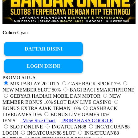
Color:
Cyan
DAFTAR DISINI
LOGIN DISINI
PROMO SITUS
MIX PARLAY 20 JUTA
CASHBACK SPORT 7%
NEW MEMBER SLOT 50%
BAGI BAGI SMARTHPHONE
GEBYAR HADIAH MOBIL DAN MOTOR
NEW
MEMBER BONUS 10% SLOT DAN LIVE CASINO
BONUS EXTRA AJAK TEMAN 10%
CASHBACK
LIVEGAMES 10%
BONUS LIVE GAMES 10%
JENIS
View Size Chart
PRIBAHASA GOOGLE
SLOT ONLINE
INGATCUAN88
INGATCUAN88
LOGIN
INGATCUAN88 SLOT
INGATCUAN88