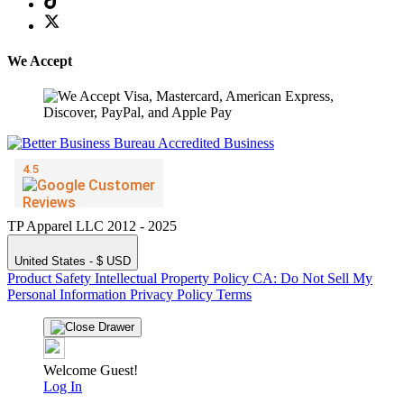
We Accept
TP Apparel LLC 2012 - 2025
United States - $ USD
Product Safety
Intellectual Property Policy
CA: Do Not Sell My
Personal Information
Privacy Policy
Terms
Welcome Guest!
Log In