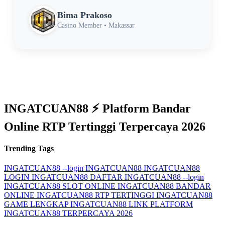
Bima Prakoso
Casino Member • Makassar
INGATCUAN88 ⚡️ Platform Bandar
Online RTP Tertinggi Terpercaya 2026
Trending Tags
INGATCUAN88 --login
INGATCUAN88
INGATCUAN88
LOGIN
INGATCUAN88 DAFTAR
INGATCUAN88 --login
INGATCUAN88 SLOT ONLINE
INGATCUAN88 BANDAR
ONLINE
INGATCUAN88 RTP TERTINGGI
INGATCUAN88
GAME LENGKAP
INGATCUAN88 LINK PLATFORM
INGATCUAN88 TERPERCAYA 2026