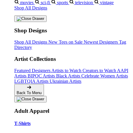
movies
sci-fi
sports
television
vintage
Shop All Designs
Shop Designs
Shop All Designs
New Tees on Sale
Newest Designers
Tag
Directory
Artist Collections
Featured Designers
Artists to Watch
Creators to Watch
AAPI
Artists
BIPOC Artists
Black Artists
Celebrate Women Artists
LGBTQIA Artists
Ukrainian Artists
Back To Menu
Adult Apparel
T-Shirts