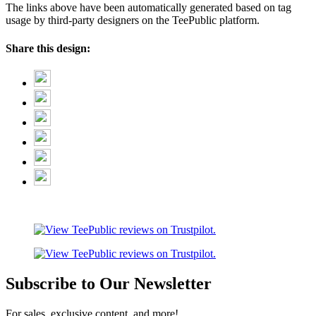
The links above have been automatically generated based on tag
usage by third-party designers on the TeePublic platform.
Share this design:
Subscribe to Our Newsletter
For sales, exclusive content, and more!