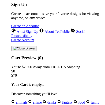
Sign Up
Create an account to save your favorite designs for viewing
anytime, on any device.
Create an Account
Artist Sign Up
About TeePublic
Social
Responsibility
Create Account
Cart Preview (0)
You're
$70.00
Away from
FREE US Shipping!
$0
$70
Your Cart is empty...
Discover something you'll love!
animals
anime
drinks
fantasy
food
funny