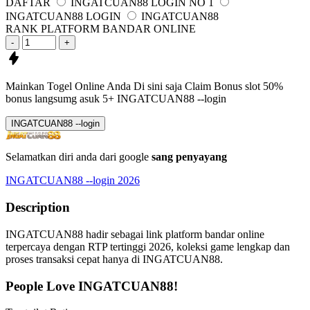
DAFTAR
INGATCUAN88 LOGIN NO 1
INGATCUAN88 LOGIN
INGATCUAN88
RANK PLATFORM BANDAR ONLINE
-
+
Mainkan Togel Online Anda Di sini saja
Claim Bonus slot 50%
bonus langsumg asuk
5+ INGATCUAN88 --login
INGATCUAN88 --login
Selamatkan diri anda dari google
sang penyayang
INGATCUAN88 --login 2026
Description
INGATCUAN88 hadir sebagai link platform bandar online
terpercaya dengan RTP tertinggi 2026, koleksi game lengkap dan
proses transaksi cepat hanya di INGATCUAN88.
People Love INGATCUAN88!