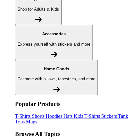
Shop for Adults & Kids
Accessories
Express yourself with stickers and more
Home Goods
Decorate with pillows, tapestries, and more
Popular Products
T-Shirts
Shorts
Hoodies
Hats
Kids T-Shirts
Stickers
Tank
Tops
Mugs
Browse All Topics