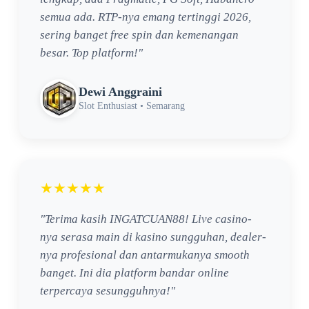
semua ada. RTP-nya emang tertinggi 2026,
sering banget free spin dan kemenangan
besar. Top platform!"
Dewi Anggraini
Slot Enthusiast • Semarang
★★★★★
"Terima kasih INGATCUAN88! Live casino-
nya serasa main di kasino sungguhan, dealer-
nya profesional dan antarmukanya smooth
banget. Ini dia platform bandar online
terpercaya sesungguhnya!"