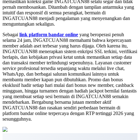
memastikan koleksi game INGATCUAN88 selalu segar dan tidak
pernah membosankan. Ditambah dengan tampilan antarmuka yang
intuitif dan responsif di semua perangkat, bermain di
INGATCUAN88 menjadi pengalaman yang menyenangkan dan
menguntungkan sekaligus.
Sebagai
link platform bandar online
yang beroperasi penuh
selama 24 jam, INGATCUAN88 memahami bahwa kepercayaan
member adalah aset terbesar yang harus dijaga. Oleh karena itu,
INGATCUAN88 menerapkan sistem enkripsi SSL terkini, verifikasi
berlapis, dan kebijakan privasi ketat untuk memastikan setiap data
dan transaksi member terlindungi sepenuhnya. Layanan customer
service profesional tersedia sepanjang waktu melalui live chat,
WhatsApp, dan berbagai saluran komunikasi lainnya untuk
membantu member kapan pun dibutuhkan. Promo dan bonus
eksklusif hadir setiap hari mulai dari bonus new member, cashback
mingguan, hingga turnamen dengan hadiah jackpot bernilai fantastis
yang membuat setiap sesi bermain di INGATCUAN88 semakin
mendebarkan. Bergabung bersama jutaan member aktif
INGATCUAN88 dan rasakan sendiri perbedaan bermain di
platform bandar online terpercaya dengan RTP tertinggi 2026 yang
sesungguhnya.