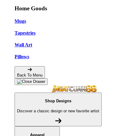
Home Goods
Mugs
Tapestries
Wall Art
Pillows
Back To Menu
Shop Designs
Discover a classic design or new favorite artist
Apparel