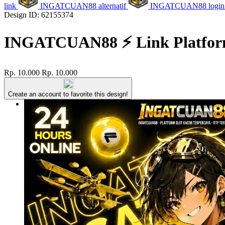
link
INGATCUAN88 alternatif
INGATCUAN88 login t
Design ID: 62155374
INGATCUAN88 ⚡️ Link Platform
Rp. 10.000
Rp. 10.000
Create an account to favorite this design!