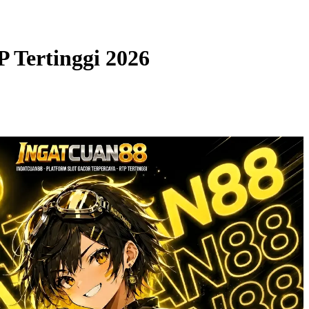
 Tertinggi 2026