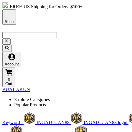
FREE
US Shipping for Orders
$100+
Shop
Account
0
Cart
BUAT AKUN
Explore Categories
Popular Products
Keyword :
INGATCUAN88
INGATCUAN88 login