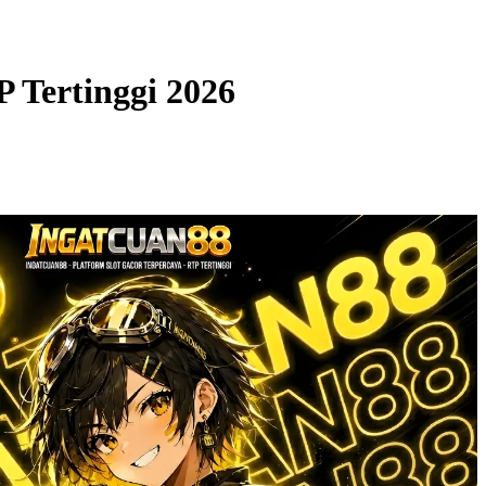
 Tertinggi 2026