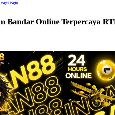
ogel login
 Bandar Online Terpercaya RTP