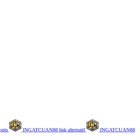
ogin
INGATCUAN88 link alternatif
INGATCUAN88