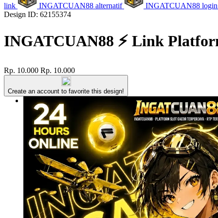
link
INGATCUAN88 alternatif
INGATCUAN88 login t
Design ID: 62155374
INGATCUAN88 ⚡️ Link Platform
Rp. 10.000
Rp. 10.000
Create an account to favorite this design!