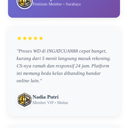
Premium Member • Surabaya
★★★★★
"Proses WD di INGATCUAN88 cepat banget,
kurang dari 5 menit langsung masuk rekening.
CS-nya ramah dan responsif 24 jam. Platform
ini memang beda kelas dibanding bandar
online lain."
Nadia Putri
Member VIP • Medan