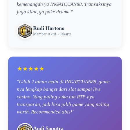
kemenangan ya INGATCUAN88. Transaksinya
juga kilat, ga pake drama."
Rudi Hartono
Member Aktif • Jakarta
★★★★★
"Udah 2 tahun main di INGATCUAN88, game-
nya lengkap banget dari slot sampai live
casino. Yang paling suka tuh RTP-nya
transparan, jadi bisa pilih game yang paling
worth. Recommended abis!"
Andi Saputra