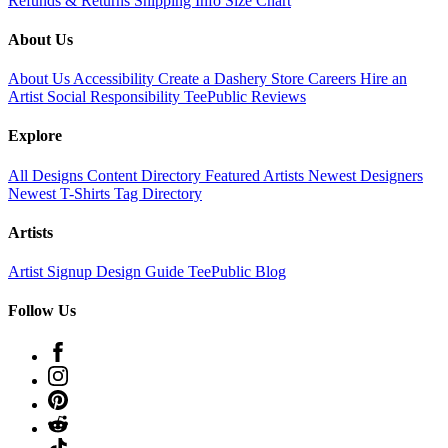
Refunds & Returns
Shipping Info
Size Chart
About Us
About Us
Accessibility
Create a Dashery Store
Careers
Hire an
Artist
Social Responsibility
TeePublic Reviews
Explore
All Designs
Content Directory
Featured Artists
Newest Designers
Newest T-Shirts
Tag Directory
Artists
Artist Signup
Design Guide
TeePublic Blog
Follow Us