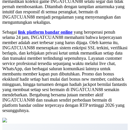
memastikan koleksi game INGATCUAN88 selalu segar dan tidak
pernah membosankan. Ditambah dengan tampilan antarmuka yang
intuitif dan responsif di semua perangkat, bermain di
INGATCUAN88 menjadi pengalaman yang menyenangkan dan
menguntungkan sekaligus.
Sebagai
link platform bandar online
yang beroperasi penuh
selama 24 jam, INGATCUAN88 memahami bahwa kepercayaan
member adalah aset terbesar yang harus dijaga. Oleh karena itu,
INGATCUAN88 menerapkan sistem enkripsi SSL terkini, verifikasi
berlapis, dan kebijakan privasi ketat untuk memastikan setiap data
dan transaksi member terlindungi sepenuhnya. Layanan customer
service profesional tersedia sepanjang waktu melalui live chat,
WhatsApp, dan berbagai saluran komunikasi lainnya untuk
membantu member kapan pun dibutuhkan. Promo dan bonus
eksklusif hadir setiap hari mulai dari bonus new member, cashback
mingguan, hingga turnamen dengan hadiah jackpot bernilai fantastis
yang membuat setiap sesi bermain di INGATCUAN88 semakin
mendebarkan. Bergabung bersama jutaan member aktif
INGATCUAN88 dan rasakan sendiri perbedaan bermain di
platform bandar online terpercaya dengan RTP tertinggi 2026 yang
sesungguhnya.