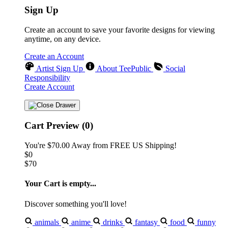
Sign Up
Create an account to save your favorite designs for viewing
anytime, on any device.
Create an Account
Artist Sign Up
About TeePublic
Social
Responsibility
Create Account
Cart Preview (0)
You're
$70.00
Away from
FREE US Shipping!
$0
$70
Your Cart is empty...
Discover something you'll love!
animals
anime
drinks
fantasy
food
funny