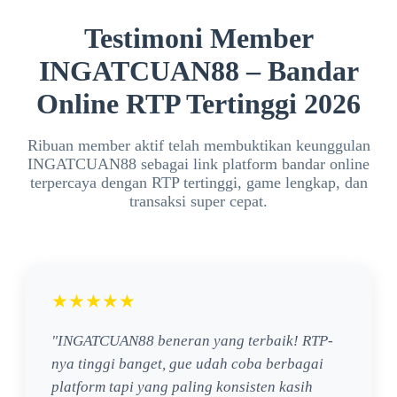
terus diperbarui.
Testimoni Member
INGATCUAN88 – Bandar
Online RTP Tertinggi 2026
Ribuan member aktif telah membuktikan keunggulan
INGATCUAN88 sebagai link platform bandar online
terpercaya dengan RTP tertinggi, game lengkap, dan
transaksi super cepat.
★★★★★
"INGATCUAN88 beneran yang terbaik! RTP-
nya tinggi banget, gue udah coba berbagai
platform tapi yang paling konsisten kasih