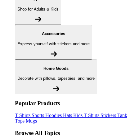
Shop for Adults & Kids
Accessories
Express yourself with stickers and more
Home Goods
Decorate with pillows, tapestries, and more
Popular Products
T-Shirts
Shorts
Hoodies
Hats
Kids T-Shirts
Stickers
Tank
Tops
Mugs
Browse All Topics