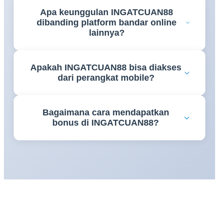
Daftar di INGATCUAN88 sangat mudah — klik
Customer service profesional siap membantu 24 jam
Apa keunggulan INGATCUAN88
tombol Daftar, isi data diri, dan akun langsung aktif
penuh tanpa hari libur.
dibanding platform bandar online
dalam menit. Untuk login gunakan username dan
lainnya?
password terdaftar. Jika akses terganggu,
INGATCUAN88 menyediakan link alternatif aktif
INGATCUAN88 unggul karena RTP tertinggi 2026
24 jam anti blokir yang selalu bisa diakses.
Apakah INGATCUAN88 bisa diakses
yang transparan, koleksi game paling lengkap,
dari perangkat mobile?
bonus harian menggiurkan, transaksi kilat, dan
customer service 24 jam profesional. Ditambah
Tentu. INGATCUAN88 sepenuhnya kompatibel
sistem keamanan berlapis untuk perlindungan penuh
Bagaimana cara mendapatkan
dengan smartphone Android dan iOS. Tampilan
data dan saldo seluruh member.
bonus di INGATCUAN88?
platform responsif dan ringan, memastikan
pengalaman bermain yang lancar dan mulus baik
INGATCUAN88 menyediakan bonus new member,
melalui browser mobile maupun aplikasi resmi
bonus deposit harian, cashback mingguan, dan
INGATCUAN88.
turnamen jackpot berhadiah besar. Daftar dan
lakukan deposit pertama, bonus langsung
dikreditkan. Pantau halaman promosi
INGATCUAN88 untuk penawaran eksklusif yang