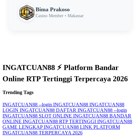
Bima Prakoso
Casino Member • Makassar
INGATCUAN88 ⚡️ Platform Bandar
Online RTP Tertinggi Terpercaya 2026
Trending Tags
INGATCUAN88 --login
INGATCUAN88
INGATCUAN88
LOGIN
INGATCUAN88 DAFTAR
INGATCUAN88 --login
INGATCUAN88 SLOT ONLINE
INGATCUAN88 BANDAR
ONLINE
INGATCUAN88 RTP TERTINGGI
INGATCUAN88
GAME LENGKAP
INGATCUAN88 LINK PLATFORM
INGATCUAN88 TERPERCAYA 2026