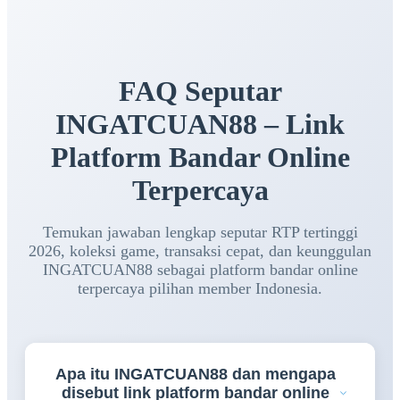
FAQ Seputar
INGATCUAN88 – Link
Platform Bandar Online
Terpercaya
Temukan jawaban lengkap seputar RTP tertinggi
2026, koleksi game, transaksi cepat, dan keunggulan
INGATCUAN88 sebagai platform bandar online
terpercaya pilihan member Indonesia.
Apa itu INGATCUAN88 dan mengapa
disebut link platform bandar online