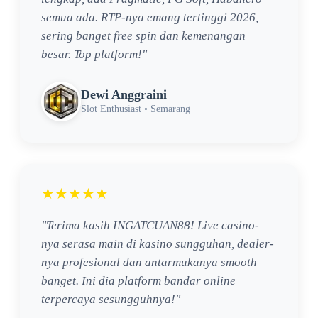
semua ada. RTP-nya emang tertinggi 2026,
sering banget free spin dan kemenangan
besar. Top platform!"
Dewi Anggraini
Slot Enthusiast • Semarang
★★★★★
"Terima kasih INGATCUAN88! Live casino-
nya serasa main di kasino sungguhan, dealer-
nya profesional dan antarmukanya smooth
banget. Ini dia platform bandar online
terpercaya sesungguhnya!"