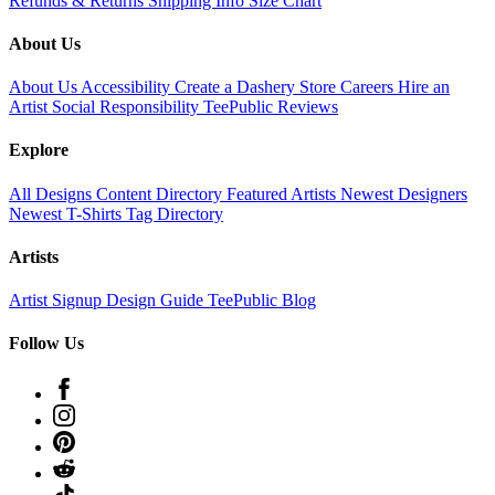
Refunds & Returns
Shipping Info
Size Chart
About Us
About Us
Accessibility
Create a Dashery Store
Careers
Hire an
Artist
Social Responsibility
TeePublic Reviews
Explore
All Designs
Content Directory
Featured Artists
Newest Designers
Newest T-Shirts
Tag Directory
Artists
Artist Signup
Design Guide
TeePublic Blog
Follow Us