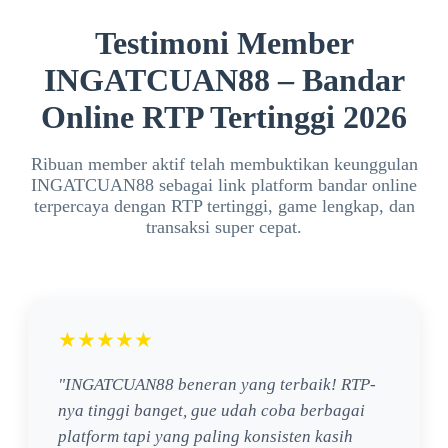
terus diperbarui.
Testimoni Member
INGATCUAN88 – Bandar
Online RTP Tertinggi 2026
Ribuan member aktif telah membuktikan keunggulan
INGATCUAN88 sebagai link platform bandar online
terpercaya dengan RTP tertinggi, game lengkap, dan
transaksi super cepat.
★★★★★
"INGATCUAN88 beneran yang terbaik! RTP-
nya tinggi banget, gue udah coba berbagai
platform tapi yang paling konsisten kasih