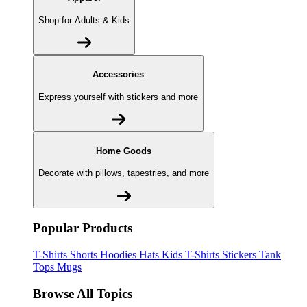
Shop for Adults & Kids
Accessories
Express yourself with stickers and more
Home Goods
Decorate with pillows, tapestries, and more
Popular Products
T-Shirts
Shorts
Hoodies
Hats
Kids T-Shirts
Stickers
Tank
Tops
Mugs
Browse All Topics