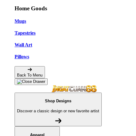
Home Goods
Mugs
Tapestries
Wall Art
Pillows
Back To Menu
Shop Designs
Discover a classic design or new favorite artist
Apparel