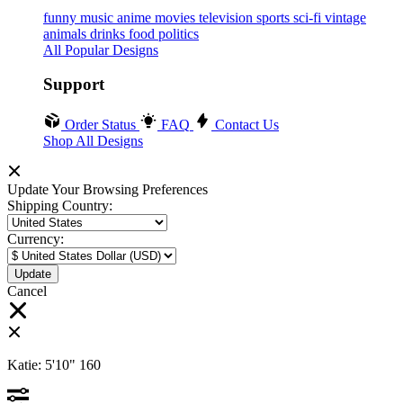
funny
music
anime
movies
television
sports
sci-fi
vintage
animals
drinks
food
politics
All Popular Designs
Support
Order Status
FAQ
Contact Us
Shop All Designs
Update Your Browsing Preferences
Shipping Country:
Currency:
Cancel
Katie:
5'10"
160