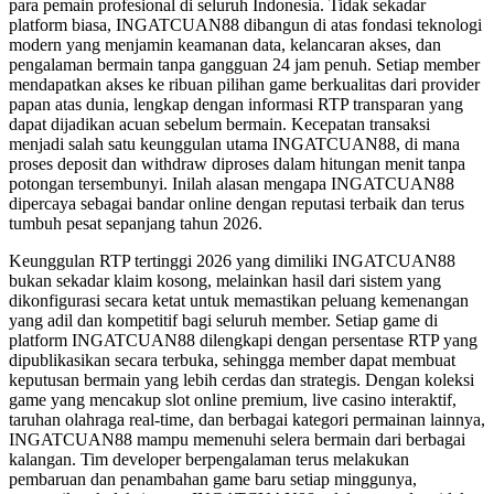
para pemain profesional di seluruh Indonesia. Tidak sekadar
platform biasa, INGATCUAN88 dibangun di atas fondasi teknologi
modern yang menjamin keamanan data, kelancaran akses, dan
pengalaman bermain tanpa gangguan 24 jam penuh. Setiap member
mendapatkan akses ke ribuan pilihan game berkualitas dari provider
papan atas dunia, lengkap dengan informasi RTP transparan yang
dapat dijadikan acuan sebelum bermain. Kecepatan transaksi
menjadi salah satu keunggulan utama INGATCUAN88, di mana
proses deposit dan withdraw diproses dalam hitungan menit tanpa
potongan tersembunyi. Inilah alasan mengapa INGATCUAN88
dipercaya sebagai bandar online dengan reputasi terbaik dan terus
tumbuh pesat sepanjang tahun 2026.
Keunggulan RTP tertinggi 2026 yang dimiliki INGATCUAN88
bukan sekadar klaim kosong, melainkan hasil dari sistem yang
dikonfigurasi secara ketat untuk memastikan peluang kemenangan
yang adil dan kompetitif bagi seluruh member. Setiap game di
platform INGATCUAN88 dilengkapi dengan persentase RTP yang
dipublikasikan secara terbuka, sehingga member dapat membuat
keputusan bermain yang lebih cerdas dan strategis. Dengan koleksi
game yang mencakup slot online premium, live casino interaktif,
taruhan olahraga real-time, dan berbagai kategori permainan lainnya,
INGATCUAN88 mampu memenuhi selera bermain dari berbagai
kalangan. Tim developer berpengalaman terus melakukan
pembaruan dan penambahan game baru setiap minggunya,