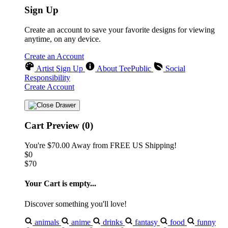
Sign Up
Create an account to save your favorite designs for viewing
anytime, on any device.
Create an Account
Artist Sign Up
About TeePublic
Social
Responsibility
Create Account
Cart Preview (0)
You're
$70.00
Away from
FREE US Shipping!
$0
$70
Your Cart is empty...
Discover something you'll love!
animals
anime
drinks
fantasy
food
funny