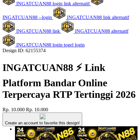
INGATCUAN88 login link alternatif
INGATCUAN88 --login
INGATCUAN88 link alternatif
INGATCUAN88 link
INGATCUAN88 alternatif
INGATCUAN88 login togel login
Design ID: 62155374
INGATCUAN88 ⚡️ Link
Platform Bandar Online
Terpercaya RTP Tertinggi 2026
Rp. 10.000
Rp. 10.000
Create an account to favorite this design!