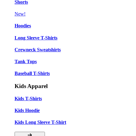
Shorts
New!
Hoodies
Long Sleeve T-Shirts
Crewneck Sweatshirts
Tank Tops
Baseball T-Shirts
Kids Apparel
Kids T-Shirts
Kids Hoodie
Kids Long Sleeve T-Shirt