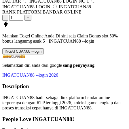
DAFTAR
INGATCUAN88 LOGIN NO 1
INGATCUAN88 LOGIN
INGATCUAN88
RANK PLATFORM BANDAR ONLINE
-
+
Mainkan Togel Online Anda Di sini saja
Claim Bonus slot 50%
bonus langsumg asuk
5+ INGATCUAN88 --login
INGATCUAN88 --login
Selamatkan diri anda dari google
sang penyayang
INGATCUAN88 --login 2026
Description
INGATCUAN88 hadir sebagai link platform bandar online
terpercaya dengan RTP tertinggi 2026, koleksi game lengkap dan
proses transaksi cepat hanya di INGATCUAN88.
People Love INGATCUAN88!