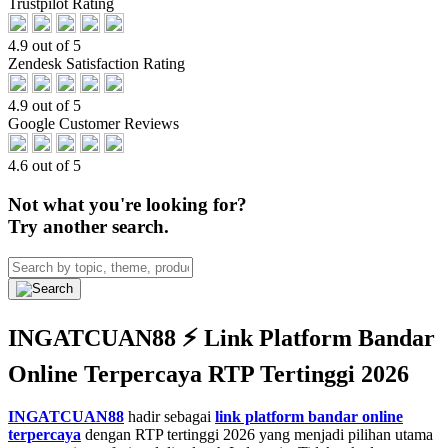
Trustpilot Rating
4.9 out of 5
Zendesk Satisfaction Rating
4.9 out of 5
Google Customer Reviews
4.6 out of 5
Not what you're looking for?
Try another search.
INGATCUAN88 ⚡️ Link Platform Bandar
Online Terpercaya RTP Tertinggi 2026
INGATCUAN88
hadir sebagai
link platform bandar online
terpercaya
dengan RTP tertinggi 2026 yang menjadi pilihan utama