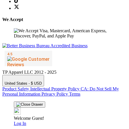
We Accept
TP Apparel LLC 2012 - 2025
United States - $ USD
Product Safety
Intellectual Property Policy
CA: Do Not Sell My
Personal Information
Privacy Policy
Terms
Welcome Guest!
Log In