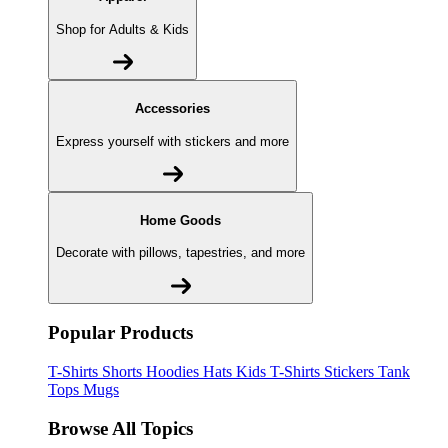
Shop for Adults & Kids
Accessories
Express yourself with stickers and more
Home Goods
Decorate with pillows, tapestries, and more
Popular Products
T-Shirts
Shorts
Hoodies
Hats
Kids T-Shirts
Stickers
Tank
Tops
Mugs
Browse All Topics