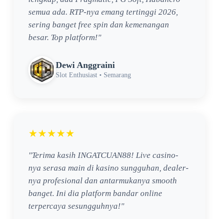
semua ada. RTP-nya emang tertinggi 2026,
sering banget free spin dan kemenangan
besar. Top platform!"
Dewi Anggraini
Slot Enthusiast • Semarang
★★★★★
"Terima kasih INGATCUAN88! Live casino-
nya serasa main di kasino sungguhan, dealer-
nya profesional dan antarmukanya smooth
banget. Ini dia platform bandar online
terpercaya sesungguhnya!"