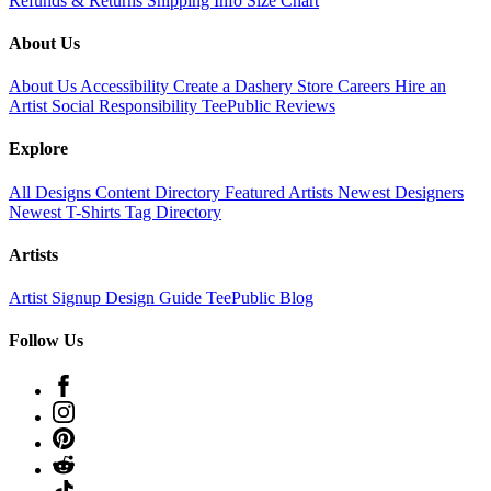
Refunds & Returns
Shipping Info
Size Chart
About Us
About Us
Accessibility
Create a Dashery Store
Careers
Hire an
Artist
Social Responsibility
TeePublic Reviews
Explore
All Designs
Content Directory
Featured Artists
Newest Designers
Newest T-Shirts
Tag Directory
Artists
Artist Signup
Design Guide
TeePublic Blog
Follow Us