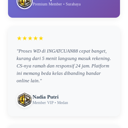
Premium Member • Surabaya
★★★★★
"Proses WD di INGATCUAN88 cepat banget,
kurang dari 5 menit langsung masuk rekening.
CS-nya ramah dan responsif 24 jam. Platform
ini memang beda kelas dibanding bandar
online lain."
Nadia Putri
Member VIP • Medan