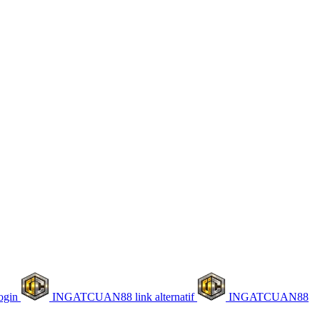
ogin
INGATCUAN88 link alternatif
INGATCUAN88