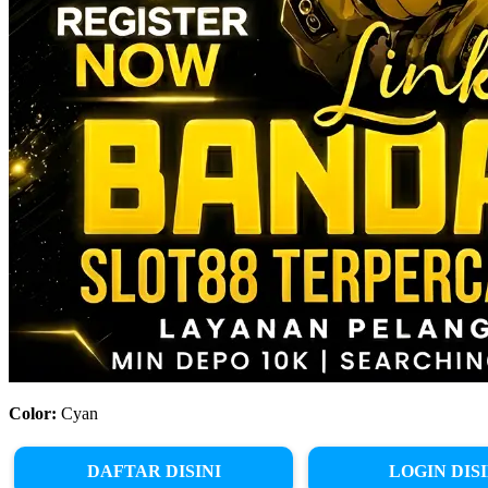
Color:
Cyan
DAFTAR DISINI
LOGIN DISI