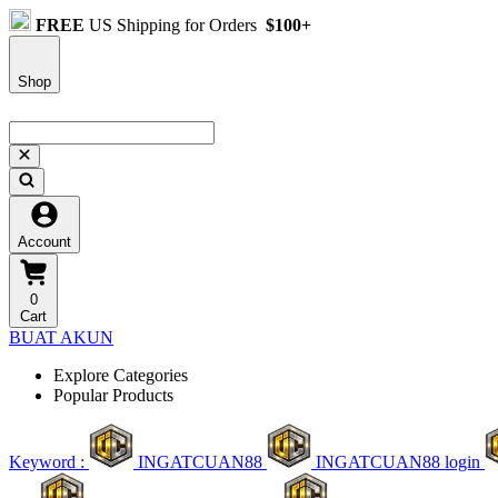
FREE
US Shipping for Orders
$100+
Shop
Account
0
Cart
BUAT AKUN
Explore Categories
Popular Products
Keyword :
INGATCUAN88
INGATCUAN88 login