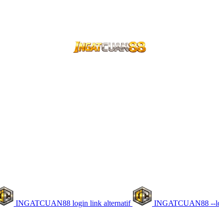
INGATCUAN88 login link alternatif
INGATCUAN88 --l